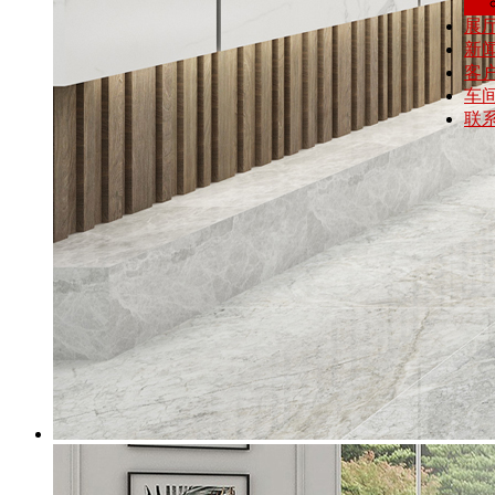
展
新
客
车
联