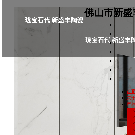
佛山市新盛
首
关
产